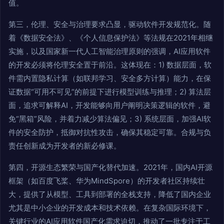
值。
第三，伦理、安全与治理要求凸显，驱动软件开发规范化。随
着《数据安全法》、《个人信息保护法》等法规在2021年相继
实施，以及国家新一代人工智能治理原则的强调，AI应用软件
的开发必须将伦理安全置于前沿。这体现在：1) 数据层面，软
件需内置隐私计算（如联邦学习、安全多方计算）能力，在保
证数据“可用不可见”的前提下进行模型训练与推理；2) 算法层
面，追求可解释AI，开发能够向用户阐明决策逻辑的软件，避
免“黑箱”风险，并着力减少算法偏见；3) 系统层面，加强AI软
件的安全防护，抵御对抗性攻击，确保其稳定可靠。合规与负
责任创新成为开发者的新必修课。
第四，开源生态繁荣与国产化替代加速。2021年，国内AI开源
框架（如百度飞桨、华为MindSpore）的开发者社区持续壮
大，提供了从模型、工具到部署的全栈支持，降低了国内企业
尤其是中小企业的开发成本和技术依赖。在复杂国际环境下，
关键行业的AI应用软件国产化需求迫切，推动了一批专注于工